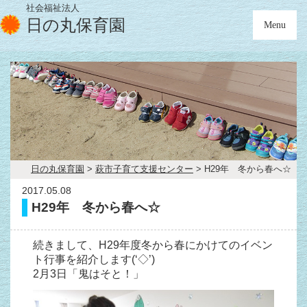
社会福祉法人
日の丸保育園
Menu
日の丸保育園
>
萩市子育て支援センター
>
H29年 冬から春へ☆
2017.05.08
H29年 冬から春へ☆
続きまして、H29年度冬から春にかけてのイベン
ト行事を紹介します(‘◇’)ゞ
2月3日「鬼はそと！」