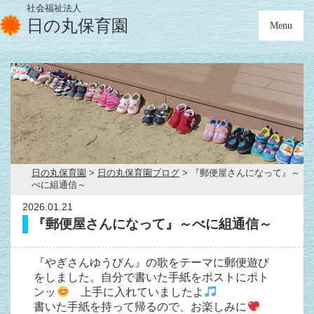
社会福祉法人
日の丸保育園
Menu
日の丸保育園
>
日の丸保育園ブログ
>
『郵便屋さんになって』～
べに組通信～
2026.01.21
『郵便屋さんになって』～べに組通信～
『やぎさんゆうびん』の歌をテーマに郵便遊び
をしました。自分で書いた手紙をポストにポト
ンッ
上手に入れていましたよ
書いた手紙を持って帰るので、お楽しみに