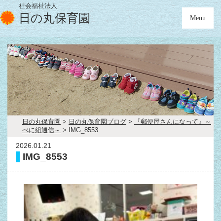
社会福祉法人
日の丸保育園
Menu
日の丸保育園
>
日の丸保育園ブログ
>
『郵便屋さんになって』～
べに組通信～
>
IMG_8553
2026.01.21
IMG_8553