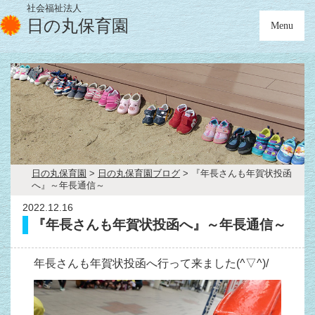
社会福祉法人
日の丸保育園
Menu
日の丸保育園
>
日の丸保育園ブログ
>
『年長さんも年賀状投函
へ』～年長通信～
2022.12.16
『年長さんも年賀状投函へ』～年長通信～
年長さんも年賀状投函へ行って来ました(^▽^)/