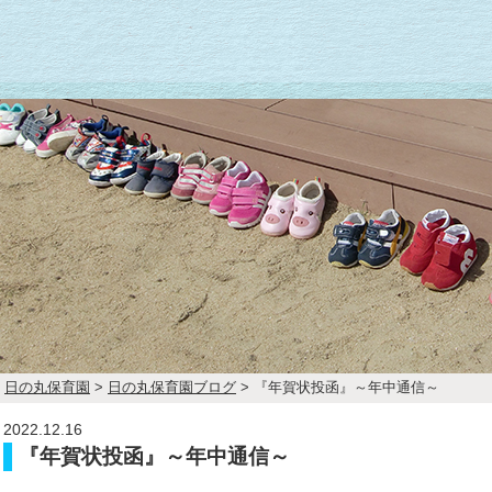
日の丸保育園
>
日の丸保育園ブログ
>
『年賀状投函』～年中通信～
2022.12.16
『年賀状投函』～年中通信～