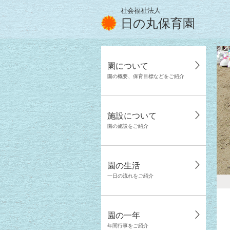
社会福祉法人
日の丸保育園
園について
園の概要、保育目標などをご紹介
施設について
園の施設をご紹介
園の生活
一日の流れをご紹介
園の一年
年間行事をご紹介