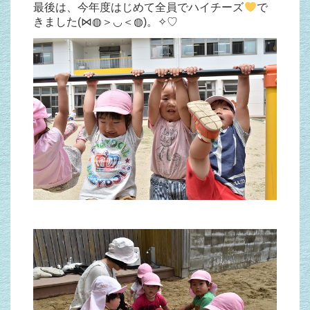
最後は、今年度はじめて全員でハイチーズ
で
きました(⋈◍＞◡＜◍)。✧♡