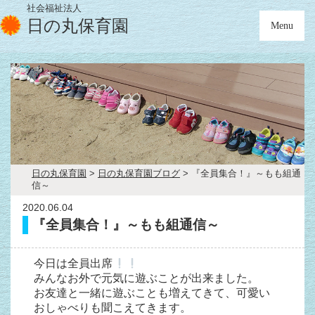
社会福祉法人
日の丸保育園
Menu
日の丸保育園
>
日の丸保育園ブログ
>
『全員集合！』～もも組通
信～
2020.06.04
『全員集合！』～もも組通信～
今日は全員出席
みんなお外で元気に遊ぶことが出来ました。
お友達と一緒に遊ぶことも増えてきて、可愛い
おしゃべりも聞こえてきます。