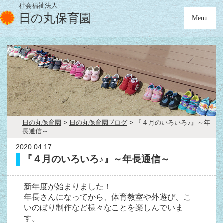
社会福祉法人
日の丸保育園
Menu
日の丸保育園
>
日の丸保育園ブログ
>
『４月のいろいろ♪』～年
長通信～
2020.04.17
『４月のいろいろ♪』～年長通信～
新年度が始まりました！
年長さんになってから、体育教室や外遊び、こ
いのぼり制作など様々なことを楽しんでいま
す。