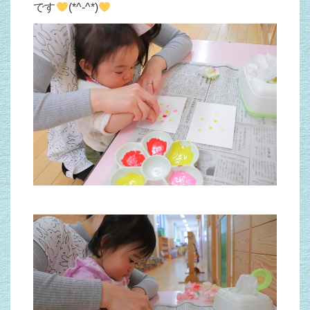
です
(*^-^*)