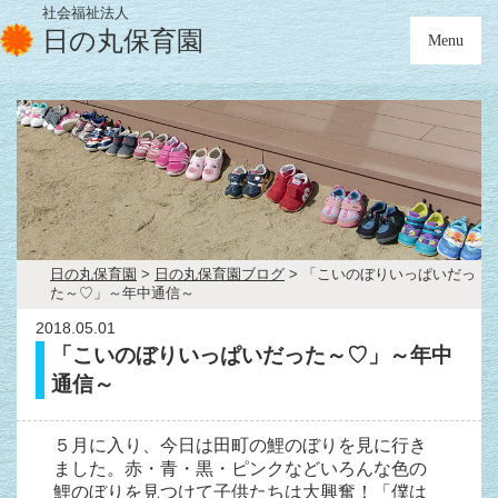
社会福祉法人
日の丸保育園
Menu
日の丸保育園
>
日の丸保育園ブログ
>
「こいのぼりいっぱいだっ
た～♡」～年中通信～
2018.05.01
「こいのぼりいっぱいだった～♡」～年中
通信～
５月に入り、今日は田町の鯉のぼりを見に行き
ました。赤・青・黒・ピンクなどいろんな色の
鯉のぼりを見つけて子供たちは大興奮！「僕は