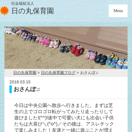
社会福祉法人
日の丸保育園
Menu
日の丸保育園
>
日の丸保育園ブログ
>
おさんぽ♫
2018.03.15
おさんぽ♫
今日は中央公園へ散歩へ行きました。まずは芝
生の上でゴロゴロ転がってみたり走ったりして
遊びました!(^^)!途中で可愛い犬にも出会い子供
たちは大喜び＼(^o^)／その後は、アスレチック
で楽しみました！友達と一緒に遊ぶことが増え