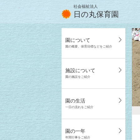
社会福祉法人
日の丸保育園
園について
園の概要、保育目標などをご紹介
施設について
園の施設をご紹介
園の生活
一日の流れをご紹介
園の一年
年間行事をご紹介