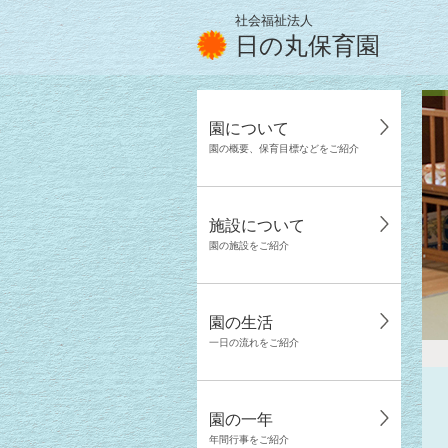
社会福祉法人
日の丸保育園
園について
園の概要、保育目標などをご紹介
施設について
園の施設をご紹介
園の生活
一日の流れをご紹介
園の一年
年間行事をご紹介