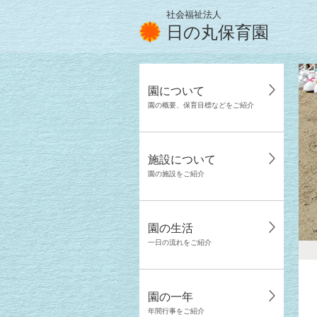
社会福祉法人
日の丸保育園
園について
園の概要、保育目標などをご紹介
施設について
園の施設をご紹介
園の生活
一日の流れをご紹介
園の一年
年間行事をご紹介