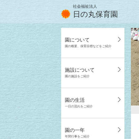
社会福祉法人
日の丸保育園
園について
園の概要、保育目標などをご紹介
施設について
園の施設をご紹介
園の生活
一日の流れをご紹介
園の一年
年間行事をご紹介