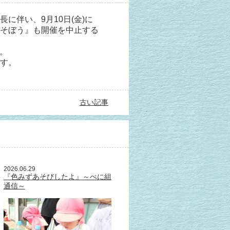
に伴い、9月10日(金)に
そぼう』も開催を中止する
す。
す。
古い記事
2026.06.29
『色みずあそびしたよ』～べに組
通信～