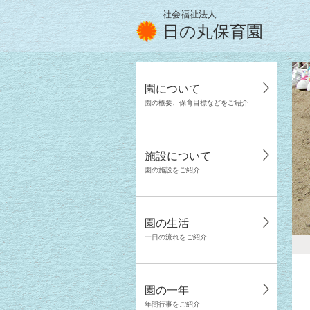
社会福祉法人
日の丸保育園
園について
園の概要、保育目標などをご紹介
施設について
園の施設をご紹介
園の生活
一日の流れをご紹介
園の一年
年間行事をご紹介