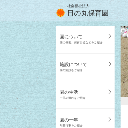
社会福祉法人
日の丸保育園
園について
園の概要、保育目標などをご紹介
施設について
園の施設をご紹介
園の生活
一日の流れをご紹介
園の一年
年間行事をご紹介