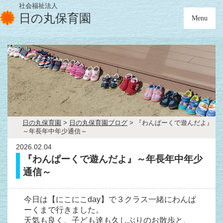
社会福祉法人
日の丸保育園
Menu
日の丸保育園
>
日の丸保育園ブログ
>
『わんぱーくで遊んだよ』
～年長年中年少通信～
2026.02.04
『わんぱーくで遊んだよ』～年長年中年少
通信～
今日は【にこにこday】で３クラス一緒にわんぱ
ーくまで行きました。
天気も良く、子ども達も久しぶりのお散歩と、