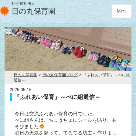
社会福祉法人
日の丸保育園
Menu
日の丸保育園
>
日の丸保育園ブログ
>
『ふれあい保育』～べに組
通信～
2025.05.16
『ふれあい保育』～べに組通信～
今日は交流ふれあい保育の日でした。
べに組さんは、ちょうちょにシールを貼り、あ
そびました
明日の天気を願って、てるてる坊主も作りまし