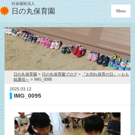
社会福祉法人
日の丸保育園
Menu
日の丸保育園
>
日の丸保育園ブログ
>
『お別れ保育の日』～もも
組通信～
>
IMG_0095
2025.03.12
IMG_0095