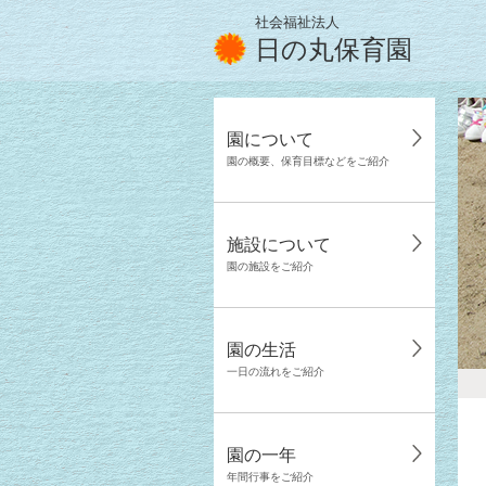
社会福祉法人
日の丸保育園
園について
園の概要、保育目標などをご紹介
施設について
園の施設をご紹介
園の生活
一日の流れをご紹介
園の一年
年間行事をご紹介