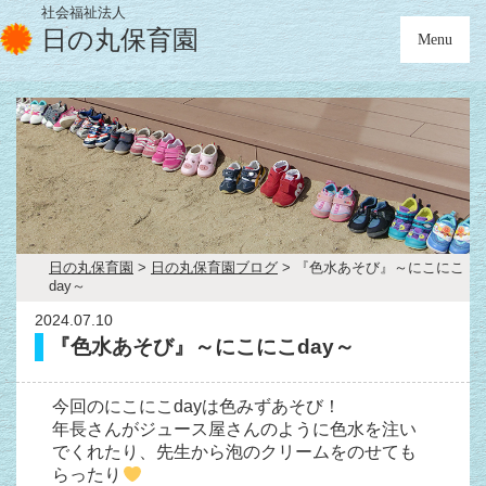
社会福祉法人
日の丸保育園
Menu
日の丸保育園
>
日の丸保育園ブログ
>
『色水あそび』～にこにこ
day～
2024.07.10
『色水あそび』～にこにこday～
今回のにこにこdayは色みずあそび！
年長さんがジュース屋さんのように色水を注い
でくれたり、先生から泡のクリームをのせても
らったり