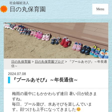
社会福祉法人
日の丸保育園
Menu
日の丸保育園
>
日の丸保育園ブログ
>
『プールあそび』～年長通
信～
2024.07.08
『プールあそび』～年長通信～
梅雨の最中にもかかわらず連日 暑い日が続きま
すね。
毎日、プール遊び、水あそびを楽しんでいま
す。顔つけも上手になってきました