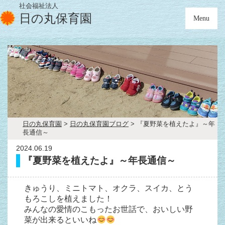
社会福祉法人
日の丸保育園
Menu
日の丸保育園
>
日の丸保育園ブログ
>
『夏野菜を植えたよ』～年
長通信～
2024.06.19
『夏野菜を植えたよ』～年長通信～
きゅうり、ミニトマト、オクラ、スイカ、とう
もろこしを植えました！
みんなの愛情のこもったお世話で、おいしい野
菜が出来るといいね