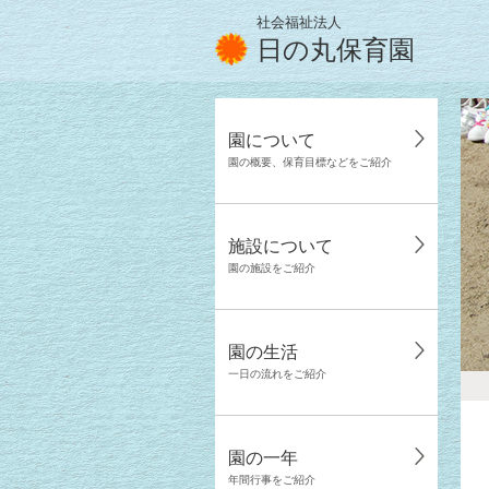
社会福祉法人
日の丸保育園
園について
園の概要、保育目標などをご紹介
施設について
園の施設をご紹介
園の生活
一日の流れをご紹介
園の一年
年間行事をご紹介