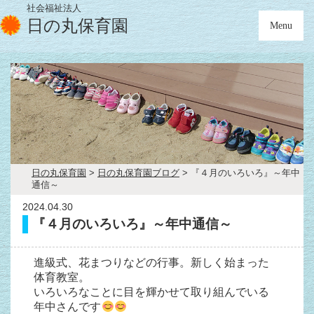
社会福祉法人
日の丸保育園
Menu
日の丸保育園
>
日の丸保育園ブログ
>
『４月のいろいろ』～年中
通信～
2024.04.30
『４月のいろいろ』～年中通信～
進級式、花まつりなどの行事。新しく始まった
体育教室。
いろいろなことに目を輝かせて取り組んでいる
年中さんです