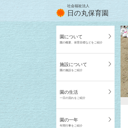
社会福祉法人
日の丸保育園
園について
園の概要、保育目標などをご紹介
施設について
園の施設をご紹介
園の生活
一日の流れをご紹介
園の一年
年間行事をご紹介