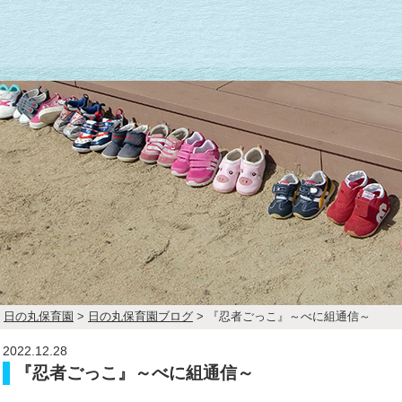
日の丸保育園
>
日の丸保育園ブログ
>
『忍者ごっこ』～べに組通信～
2022.12.28
『忍者ごっこ』～べに組通信～