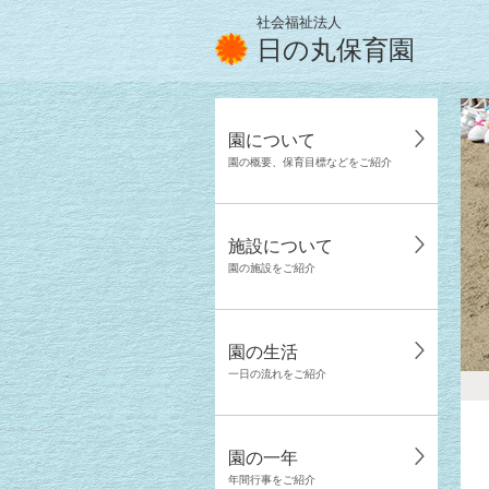
社会福祉法人
日の丸保育園
園について
園の概要、保育目標などをご紹介
施設について
園の施設をご紹介
園の生活
一日の流れをご紹介
園の一年
年間行事をご紹介