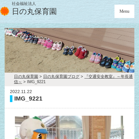
社会福祉法人
日の丸保育園
Menu
日の丸保育園
>
日の丸保育園ブログ
>
『交通安全教室』～年長通
信～
>
IMG_9221
2022.11.22
IMG_9221