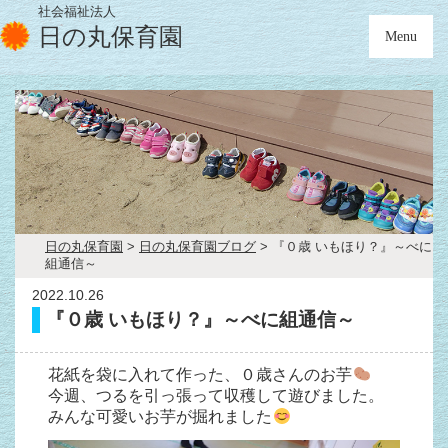
社会福祉法人
日の丸保育園
Menu
日の丸保育園
>
日の丸保育園ブログ
>
『０歳 いもほり？』～べに
組通信～
2022.10.26
『０歳 いもほり？』～べに組通信～
花紙を袋に入れて作った、０歳さんのお芋
今週、つるを引っ張って収穫して遊びました。
みんな可愛いお芋が掘れました