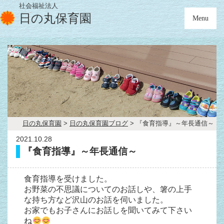
社会福祉法人
日の丸保育園
Menu
日の丸保育園
>
日の丸保育園ブログ
>
『食育指導』～年長通信～
2021.10.28
『食育指導』～年長通信～
食育指導を受けました。
お野菜の不思議についてのお話しや、箸の上手
な持ち方など沢山のお話を伺いました。
お家でもお子さんにお話しを聞いてみて下さい
ね