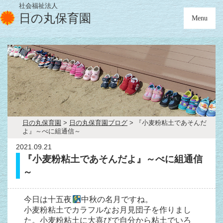
社会福祉法人
日の丸保育園
Menu
日の丸保育園
>
日の丸保育園ブログ
>
『小麦粉粘土であそんだ
よ』～べに組通信～
2021.09.21
『小麦粉粘土であそんだよ』～べに組通信
～
今日は十五夜
中秋の名月ですね。
小麦粉粘土でカラフルなお月見団子を作りまし
た。小麦粉粘土に大喜びで自分から粘土でいろ