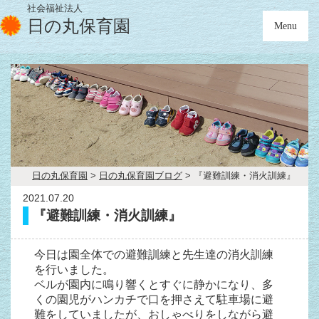
社会福祉法人
日の丸保育園
Menu
日の丸保育園
>
日の丸保育園ブログ
>
『避難訓練・消火訓練』
2021.07.20
『避難訓練・消火訓練』
今日は園全体での避難訓練と先生達の消火訓練
を行いました。
ベルが園内に鳴り響くとすぐに静かになり、多
くの園児がハンカチで口を押さえて駐車場に避
難をしていましたが、おしゃべりをしながら避