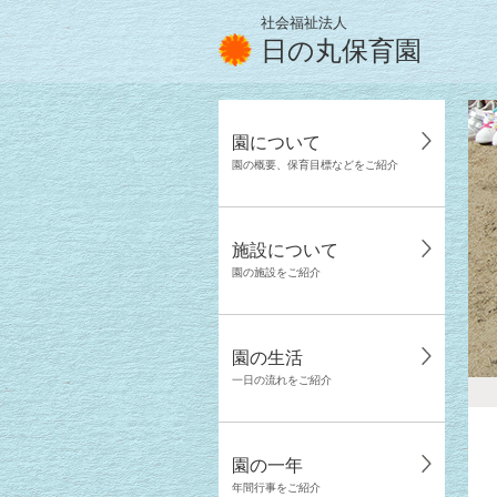
社会福祉法人
日の丸保育園
園について
園の概要、保育目標などをご紹介
施設について
園の施設をご紹介
園の生活
一日の流れをご紹介
園の一年
年間行事をご紹介