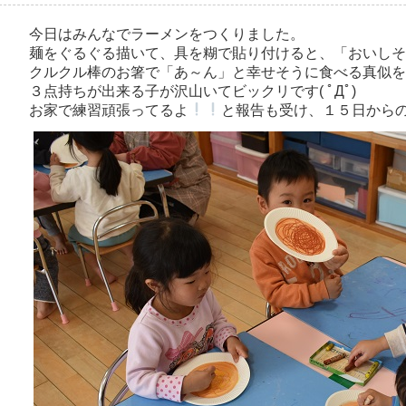
今日はみんなでラーメンをつくりました。
麺をぐるぐる描いて、具を糊で貼り付けると、「おいしそ
クルクル棒のお箸で「あ～ん」と幸せそうに食べる真似を
３点持ちが出来る子が沢山いてビックリです( ﾟДﾟ)
お家で練習頑張ってるよ
と報告も受け、１５日から