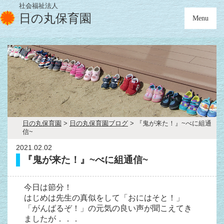
社会福祉法人
日の丸保育園
Menu
日の丸保育園
>
日の丸保育園ブログ
>
『鬼が来た！』~べに組通
信~
2021.02.02
『鬼が来た！』~べに組通信~
今日は節分！
はじめは先生の真似をして「おにはそと！」
「がんばるぞ！」の元気の良い声が聞こえてき
ましたが．．．