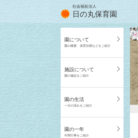
社会福祉法人
日の丸保育園
園について
園の概要、保育目標などをご紹介
施設について
園の施設をご紹介
園の生活
一日の流れをご紹介
園の一年
年間行事をご紹介