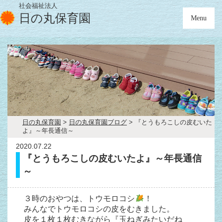
社会福祉法人
日の丸保育園
Menu
日の丸保育園
>
日の丸保育園ブログ
>
『とうもろこしの皮むいた
よ』～年長通信～
2020.07.22
『とうもろこしの皮むいたよ』～年長通信
～
３時のおやつは、トウモロコシ
！
みんなでトウモロコシの皮をむきました。
皮を１枚１枚むきながら『玉ねぎみたいだね