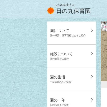
社会福祉法人
日の丸保育園
園について
園の概要、保育目標などをご紹介
施設について
園の施設をご紹介
園の生活
一日の流れをご紹介
園の一年
年間行事をご紹介