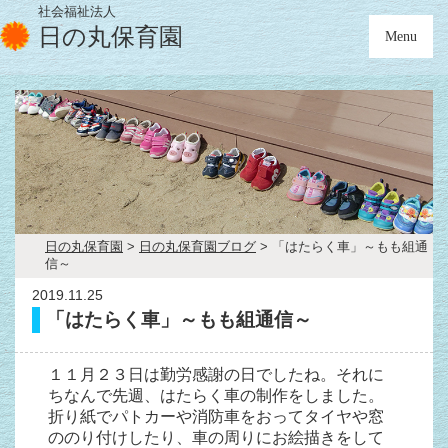
社会福祉法人
日の丸保育園
Menu
日の丸保育園
>
日の丸保育園ブログ
>
「はたらく車」～もも組通
信～
2019.11.25
「はたらく車」～もも組通信～
１１月２３日は勤労感謝の日でしたね。それに
ちなんで先週、はたらく車の制作をしました。
折り紙でパトカーや消防車をおってタイヤや窓
ののり付けしたり、車の周りにお絵描きをして