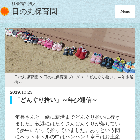
社会福祉法人
日の丸保育園
Menu
日の丸保育園
>
日の丸保育園ブログ
>
「どんぐり拾い」～年少通
信～
2019.10.23
「どんぐり拾い」～年少通信～
年長さんと一緒に萩港までどんぐり拾いに行き
ました。萩港にはたくさんどんぐりが落ちてい
て夢中になって拾っていました。あっという間
にペットボトルの中はパンパン！今日はお土産