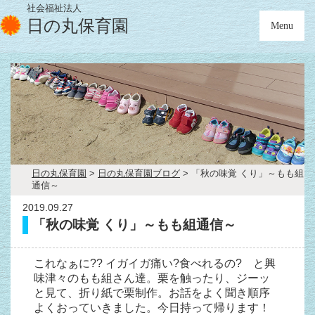
社会福祉法人
日の丸保育園
Menu
日の丸保育園
>
日の丸保育園ブログ
>
「秋の味覚 くり」～もも組
通信～
2019.09.27
「秋の味覚 くり」～もも組通信～
これなぁに?? イガイガ痛い?食べれるの? と興
味津々のもも組さん達。栗を触ったり、ジーッ
と見て、折り紙で栗制作。お話をよく聞き順序
よくおっていきました。今日持って帰ります！