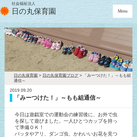
社会福祉法人
日の丸保育園
Menu
日の丸保育園
>
日の丸保育園ブログ
>
「みーつけた！」～もも組
通信～
2019.09.20
「みーつけた！」～もも組通信～
今日は遊戯室での運動会の練習後に、お外で虫
を探して遊びました。一人ひとつカップを持っ
て準備ＯＫ！
バッタやアリ、ダンゴ虫、かわいいお花を見つ