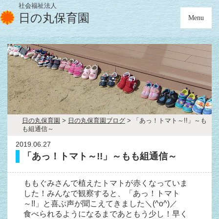
社会福祉法人
日の丸保育園
Menu
日の丸保育園
>
日の丸保育園ブログ
>
「あっ！トマト～!!」～も
も組通信～
2019.06.27
「あっ！トマト～!!」～もも組通信～
ももぐみさんで植えたトマトが赤くなっていま
した！みんなで観察すると、「あっ！トマト
～!!」と喜ぶ声が聞こえてきました＼(^o^)／
食べられるようになるまであともう少し！早く