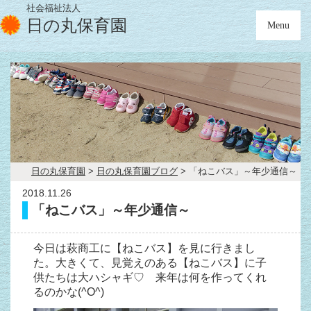
社会福祉法人
日の丸保育園
Menu
日の丸保育園
>
日の丸保育園ブログ
>
「ねこバス」～年少通信～
2018.11.26
「ねこバス」～年少通信～
今日は萩商工に【ねこバス】を見に行きまし
た。大きくて、見覚えのある【ねこバス】に子
供たちは大ハシャギ♡ 来年は何を作ってくれ
るのかな(^O^)