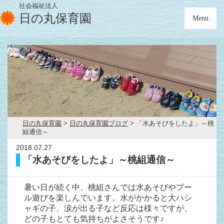
社会福祉法人
日の丸保育園
Menu
日の丸保育園
>
日の丸保育園ブログ
>
「水あそびをしたよ」～桃
組通信～
2018.07.27
「水あそびをしたよ」～桃組通信～
暑い日が続く中、桃組さんでは水あそびやプー
ル遊びを楽しんでいます。水がかかると大ハシ
ャギの子、涙が出る子など反応は様々ですが、
どの子もとても気持ちがよさそうです♪