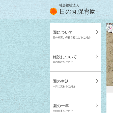
社会福祉法人
日の丸保育園
園について
園の概要、保育目標などをご紹介
施設について
園の施設をご紹介
園の生活
一日の流れをご紹介
園の一年
年間行事をご紹介