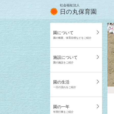
社会福祉法人
日の丸保育園
園について
園の概要、保育目標などをご紹介
施設について
園の施設をご紹介
園の生活
一日の流れをご紹介
園の一年
年間行事をご紹介