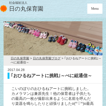
社会福祉法人
日の丸保育園
Menu
日の丸保育園
>
日の丸保育園ブログ
>
｢おひるねアートに挑戦｣～
べに組通信～
2017.04.28
｢おひるねアートに挑戦｣～べに組通信～
こいのぼりのおひるねアートに挑戦しました。
カメラマンは兼原先生！他の保育者は子供たち
の最高の一枚が撮影出来るように名前を呼んだ
り楽器を鳴らしたりと頑張りましたo(^▽^)o最高