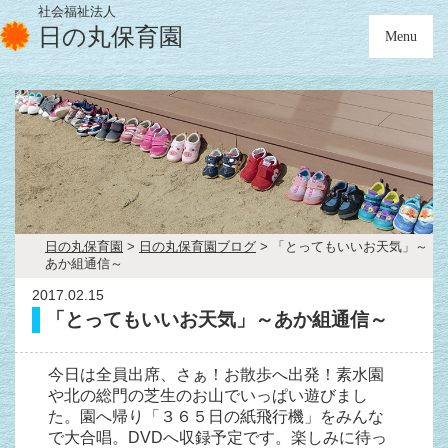
社会福祉法人
日の丸保育園
Menu
日の丸保育園
>
日の丸保育園ブログ
>
「とってもいいお天気」～
あか組通信～
2017.02.15
「とってもいいお天気」～あか組通信～
今日は全員出席、さぁ！お散歩へ出発！素水園
や北の総門の芝生のお山でいっぱい遊びまし
た。園へ帰り「３６５日の紙飛行機」をみんな
で大合唱。DVDへ収録予定です。楽しみに待っ