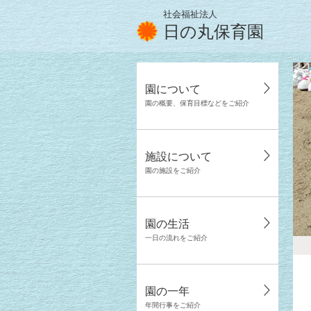
社会福祉法人
日の丸保育園
園について
園の概要、保育目標などをご紹介
施設について
園の施設をご紹介
園の生活
一日の流れをご紹介
園の一年
年間行事をご紹介