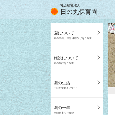
社会福祉法人
日の丸保育園
園について
園の概要、保育目標などをご紹介
施設について
園の施設をご紹介
園の生活
一日の流れをご紹介
園の一年
年間行事をご紹介